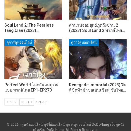
Soul Land 2: The Peerless
ตำนานจอมยุทธ์ภูตถังซาน 2
Tang Clan (2023)…
(2023) Soul Land 2 พากย์ไทย…
ดูการ์ตูนออนไลน์
ดูการ์ตูนออนไลน์
Perfect World โลกอันสมบูรณ์
Renegade Immortal (2023) ฝืน
แบบ พากย์ไทย EP1-EP270
ลิขิตฟ้าข้าขอเป็นเซียน ซับไทย…
PREV
NEXT
1 of 733
© 2026 - ดูหนังออนไลน์ ดูซีรี่ย์ออนไลน์ ดูการ์ตูนออนไลน์ DoDoNung เว็บดูหนัง
เต็มเรื่อง DoDoNung. All Rights Reserved.