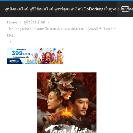
ดูหนังออนไลน์ ดูซีรี่ย์ออนไลน์ ดูการ์ตูนออนไลน์ DoDoNung เว็บดูหนังเต็มเรื่อง
Home
ดูซีรี่ย์ออนไลน์
DoDoNung
The Tang Mist S1 หมอกปริศนาแห่งราชวงศ์ถัง ภาค 1 (2026) ซับไทย EP1-
EP25