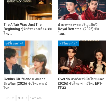
The Affair Was Just The
ฝ่าบาททรงพระเจริญหมื่นปี
Beginning ชู้รักอำพรางเลือด ซับ
Royal Betrothal (2026) ซับ
ไทย…
ไทย…
ดูซีรี่ย์ออนไลน์
ดูซีรี่ย์ออนไลน์
Genius Girlfriend แฟนสาว
Overdo หากวินาทีนั้นไม่พบเธอ
อัจฉริยะ (2026) ซับไทย พากย์
(2026) ซับไทย พากย์ไทย EP1-
ไทย…
EP33
PREV
NEXT
1 of 1,654