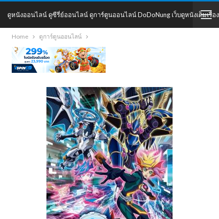
ดูหนังออนไลน์ ดูซีรี่ย์ออนไลน์ ดูการ์ตูนออนไลน์ DoDoNung เว็บดูหนังเต็มเรื่อง
Home
ดูการ์ตูนออนไลน์
DoDoNung