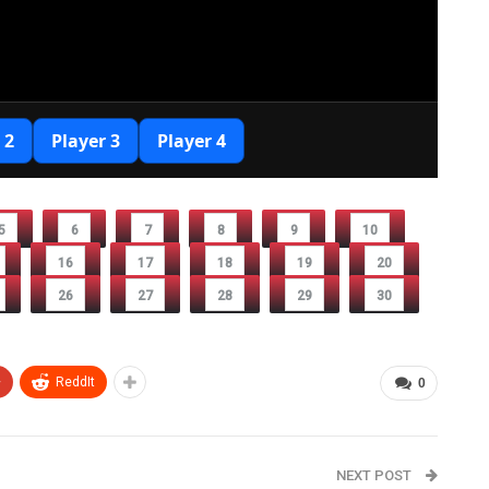
5
6
7
8
9
10
16
17
18
19
20
26
27
28
29
30
+
ReddIt
0
NEXT POST