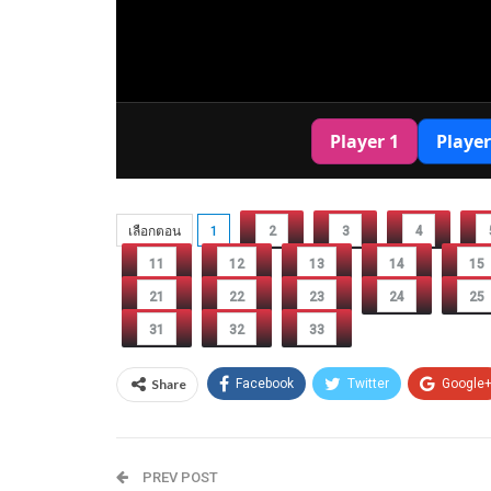
เลือกตอน
1
2
3
4
11
12
13
14
15
21
22
23
24
25
31
32
33
Share
Facebook
Twitter
Google
PREV POST