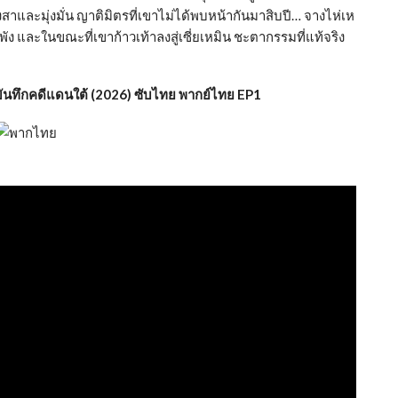
ดียงสาและมุ่งมั่น ญาติมิตรที่เขาไม่ได้พบหน้ากันมาสิบปี… จางไห่เห
 และในขณะที่เขาก้าวเท้าลงสู่เซี่ยเหมิน ชะตากรรมที่แท้จริง
นทึกคดีแดนใต้ (2026) ซับไทย พากย์ไทย EP1