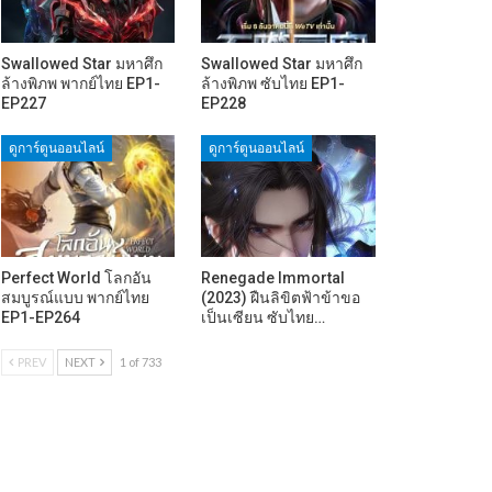
Swallowed Star มหาศึก
Swallowed Star มหาศึก
ล้างพิภพ พากย์ไทย EP1-
ล้างพิภพ ซับไทย EP1-
EP227
EP228
ดูการ์ตูนออนไลน์
ดูการ์ตูนออนไลน์
Perfect World โลกอัน
Renegade Immortal
สมบูรณ์แบบ พากย์ไทย
(2023) ฝืนลิขิตฟ้าข้าขอ
EP1-EP264
เป็นเซียน ซับไทย…
PREV
NEXT
1 of 733