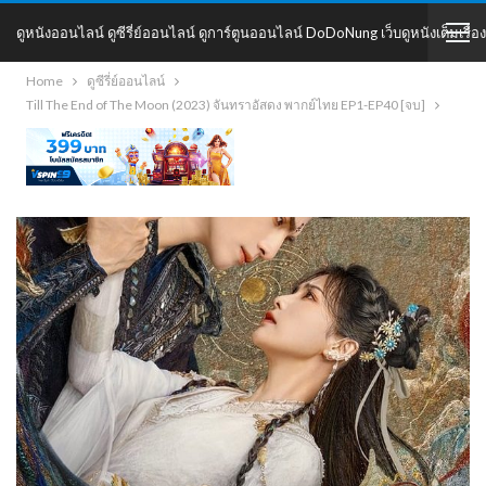
ดูหนังออนไลน์ ดูซีรี่ย์ออนไลน์ ดูการ์ตูนออนไลน์ DoDoNung เว็บดูหนังเต็มเรื่อง
Home
ดูซีรี่ย์ออนไลน์
DoDoNung
Till The End of The Moon (2023) จันทราอัสดง พากย์ไทย EP1-EP40 [จบ]