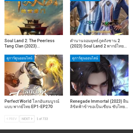
Soul Land 2: The Peerless
ตำนานจอมยุทธ์ภูตถังซาน 2
Tang Clan (2023)…
(2023) Soul Land 2 พากย์ไทย…
ดูการ์ตูนออนไลน์
ดูการ์ตูนออนไลน์
Perfect World โลกอันสมบูรณ์
Renegade Immortal (2023) ฝืน
แบบ พากย์ไทย EP1-EP270
ลิขิตฟ้าข้าขอเป็นเซียน ซับไทย…
PREV
NEXT
1 of 733