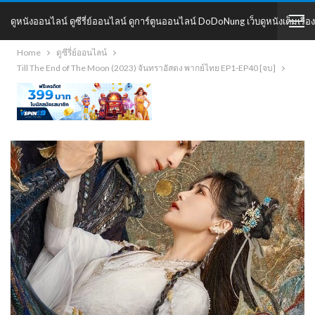
ดูหนังออนไลน์ ดูซีรี่ย์ออนไลน์ ดูการ์ตูนออนไลน์ DoDoNung เว็บดูหนังเต็มเรื่อง
Home
ดูซีรี่ย์ออนไลน์
DoDoNung
Till The End of The Moon (2023) จันทราอัสดง พากย์ไทย EP1-EP40 [จบ]