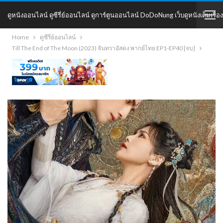
ดูหนังออนไลน์ ดูซีรี่ย์ออนไลน์ ดูการ์ตูนออนไลน์ DoDoNung เว็บดูหนังเต็มเรื่อง
Home
ดูซีรี่ย์ออนไลน์
DoDoNung
Till The End of The Moon (2023) จันทราอัสดง พากย์ไทย EP1-EP40 [จบ]