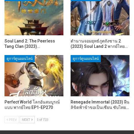
Soul Land 2: The Peerless
ตำนานจอมยุทธ์ภูตถังซาน 2
Tang Clan (2023)…
(2023) Soul Land 2 พากย์ไทย…
ดูการ์ตูนออนไลน์
ดูการ์ตูนออนไลน์
Perfect World โลกอันสมบูรณ์
Renegade Immortal (2023) ฝืน
แบบ พากย์ไทย EP1-EP270
ลิขิตฟ้าข้าขอเป็นเซียน ซับไทย…
PREV
NEXT
1 of 733