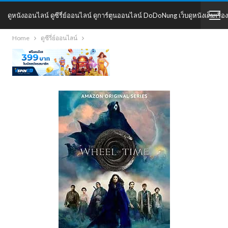
ดูหนังออนไลน์ ดูซีรี่ย์ออนไลน์ ดูการ์ตูนออนไลน์ DoDoNung เว็บดูหนังเต็มเรื่อง
Home
ดูซีรี่ย์ออนไลน์
DoDoNung