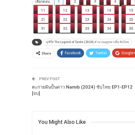
เลือกตอน
1
2
3
4
11
12
13
14
15
21
22
23
24
25
31
32
33
34
35
ดูซีรี่ย์ The Legend of Taotie (2024) ตำนานอสูรเทาเที่ย ซับไทย
Share
Facebook
Twitter
Google
PREV POST
ตะกายฝันปั้นดาว Namib (2024) ซับไทย EP1-EP12
[จบ]
You Might Also Like