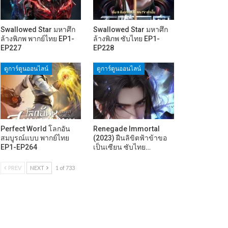
Swallowed Star มหาศึก
Swallowed Star มหาศึก
ล้างพิภพ พากย์ไทย EP1-
ล้างพิภพ ซับไทย EP1-
EP227
EP228
ดูการ์ตูนออนไลน์
ดูการ์ตูนออนไลน์
Perfect World โลกอัน
Renegade Immortal
สมบูรณ์แบบ พากย์ไทย
(2023) ฝืนลิขิตฟ้าข้าขอ
EP1-EP264
เป็นเซียน ซับไทย…
PREV
NEXT
1 of 733