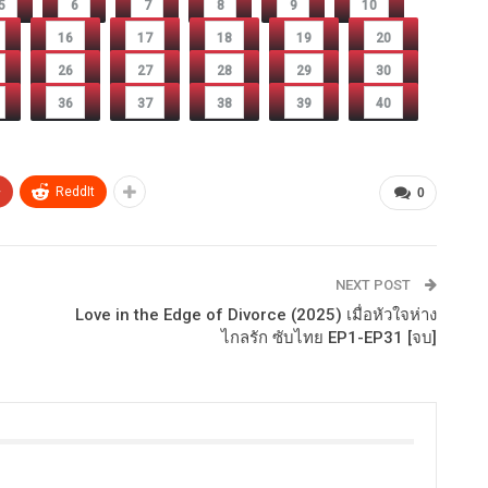
5
6
7
8
9
10
16
17
18
19
20
26
27
28
29
30
36
37
38
39
40
+
ReddIt
0
NEXT POST
Love in the Edge of Divorce (2025) เมื่อหัวใจห่าง
ไกลรัก ซับไทย EP1-EP31 [จบ]