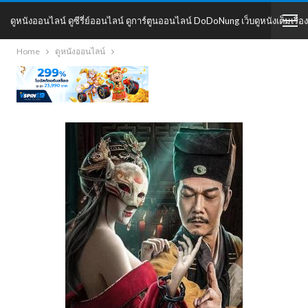
ดูหนังออนไลน์ ดูซีรี่ย์ออนไลน์ ดูการ์ตูนออนไลน์ DoDoNung เว็บดูหนังเต็มเรื่อง
Home
ดูหนังออนไลน์
DoDoNung