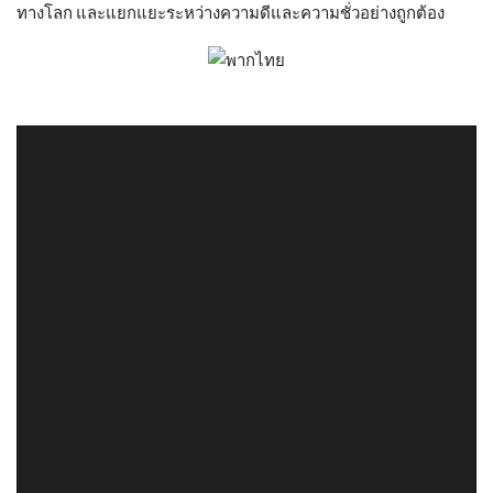
ทางโลก และแยกแยะระหว่างความดีและความชั่วอย่างถูกต้อง