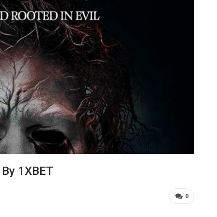
) By 1XBET
0