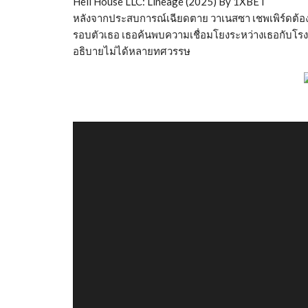
Hell House LLC: Lineage (2025) By 1XBET
หลังจากประสบการณ์เฉียดตาย วาเนสซา เชพเพิร์ดต้
รอบตัวเธอ เธอค้นพบความเชื่อมโยงระหว่างเธอกับโ
อธิบายไม่ได้หลายทศวรรษ