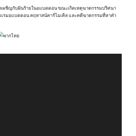
องเผชิญกับฝันร้ายในอแบดดอน ขณะเกิดเหตุฆาตกรรมปริศนา
รงแรมอแบดดอน คฤหาสน์คาร์ไมเคิล และคดีฆาตกรรมที่หาคำ