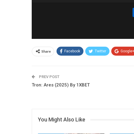
Share
Facebook
Twitter
Google
PREV POST
Tron: Ares (2025) By 1XBET
You Might Also Like