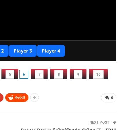
5
6
7
8
9
10
+
ReddIt
0
NEXT POST