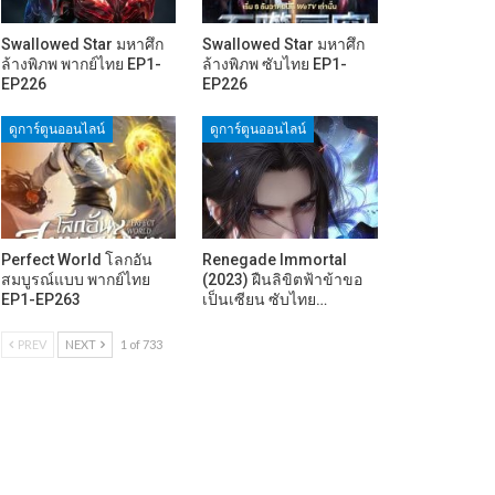
Swallowed Star มหาศึก
Swallowed Star มหาศึก
ล้างพิภพ พากย์ไทย EP1-
ล้างพิภพ ซับไทย EP1-
EP226
EP226
ดูการ์ตูนออนไลน์
ดูการ์ตูนออนไลน์
Perfect World โลกอัน
Renegade Immortal
สมบูรณ์แบบ พากย์ไทย
(2023) ฝืนลิขิตฟ้าข้าขอ
EP1-EP263
เป็นเซียน ซับไทย…
PREV
NEXT
1 of 733