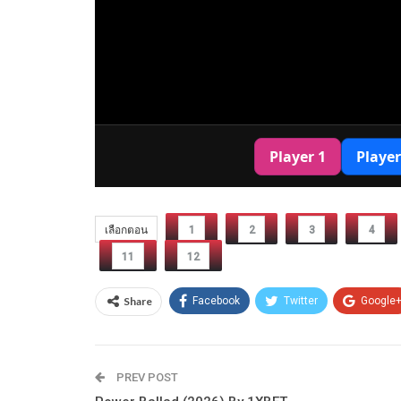
เลือกตอน
1
2
3
4
11
12
Share
Facebook
Twitter
Google
PREV POST