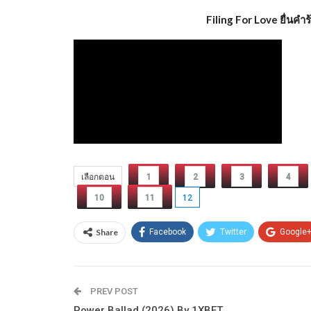
Filing For Love ยื่นคำ
เลือกตอน
1
2
3
4
10
11
12
Share
Facebook
Twitter
Google
PREV POST
Power Ballad (2026) By 1XBET