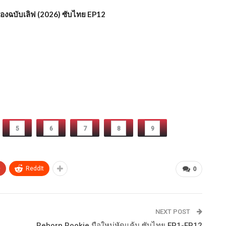
ร้องฉบับเลิฟ (2026) ซับไทย EP12
5
6
7
8
9
+
ReddIt
0
NEXT POST
Reborn Rookie มือใหม่หัดแค้น ซับไทย EP1-EP12