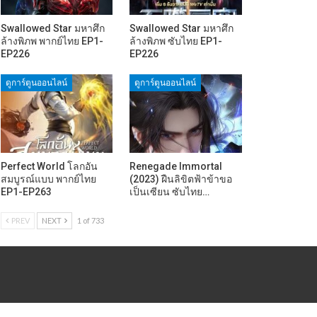
Swallowed Star มหาศึก
Swallowed Star มหาศึก
ล้างพิภพ พากย์ไทย EP1-
ล้างพิภพ ซับไทย EP1-
EP226
EP226
ดูการ์ตูนออนไลน์
ดูการ์ตูนออนไลน์
Perfect World โลกอัน
Renegade Immortal
สมบูรณ์แบบ พากย์ไทย
(2023) ฝืนลิขิตฟ้าข้าขอ
EP1-EP263
เป็นเซียน ซับไทย…
PREV
NEXT
1 of 733