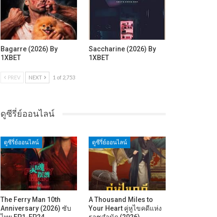
Bagarre (2026) By
Saccharine (2026) By
1XBET
1XBET
PREV
NEXT
1 of 2,753
ดูซีรี่ย์ออนไลน์
ดูซีรี่ย์ออนไลน์
ดูซีรี่ย์ออนไลน์
The Ferry Man 10th
A Thousand Miles to
Anniversary (2026) ซับ
Your Heart คู่หูไขคดีแห่ง
ไทย EP1-EP24
ราชสำนัก (2026)…