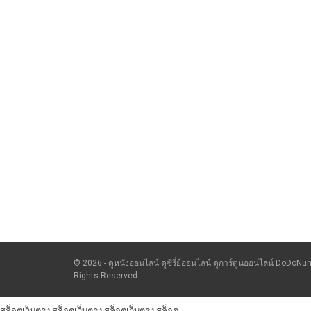
© 2026 - ดูหนังออนไลน์ ดูซีรี่ย์ออนไลน์ ดูการ์ตูนออนไลน์ DoDoNun
Rights Reserved.
สล็อตเว็บตรง
สล็อตเว็บตรง
สล็อตเว็บตรง
สล็อต