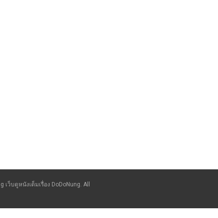
g เว็บดูหนังเต็มเรื่อง DoDoNung. All