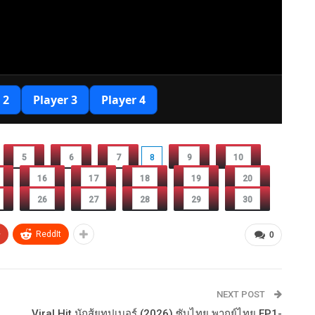
5
6
7
8
9
10
16
17
18
19
20
26
27
28
29
30
+
ReddIt
0
NEXT POST
Viral Hit นักสู้ยูทูปเบอร์ (2026) ซับไทย พากย์ไทย EP1-