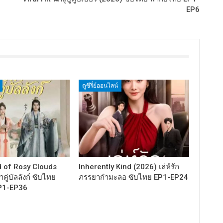
EP6
ดูซีรี่ย์ออนไลน์
 of Rosy Clouds
Inherently Kind (2026) เล่ห์รัก
คู่บัลลังก์ ซับไทย
ภรรยากำมะลอ ซับไทย EP1-EP24
P1-EP36