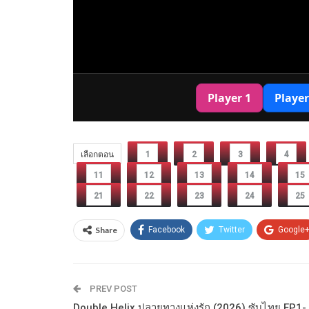
เลือกตอน
1
2
3
4
11
12
13
14
15
21
22
23
24
25
Share
Facebook
Twitter
Google
PREV POST
Double Helix ปลายทางแห่งรัก (2026) ซับไทย EP1-