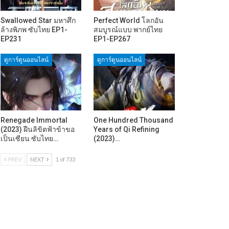
Swallowed Star มหาศึก
Perfect World โลกอัน
ล้างพิภพ ซับไทย EP1-
สมบูรณ์แบบ พากย์ไทย
EP231
EP1-EP267
ดูการ์ตูนออนไลน์
ดูการ์ตูนออนไลน์
Renegade Immortal
One Hundred Thousand
(2023) ฝืนลิขิตฟ้าข้าขอ
Years of Qi Refining
เป็นเซียน ซับไทย…
(2023)…
PREV
NEXT
1 of 733