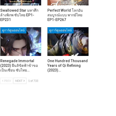
Swallowed Star มหาศึก
Perfect World โลกอัน
ล้างพิภพ ซับไทย EP1-
สมบูรณ์แบบ พากย์ไทย
EP231
EP1-EP267
ดูการ์ตูนออนไลน์
ดูการ์ตูนออนไลน์
Renegade Immortal
One Hundred Thousand
(2023) ฝืนลิขิตฟ้าข้าขอ
Years of Qi Refining
เป็นเซียน ซับไทย…
(2023)…
PREV
NEXT
1 of 733