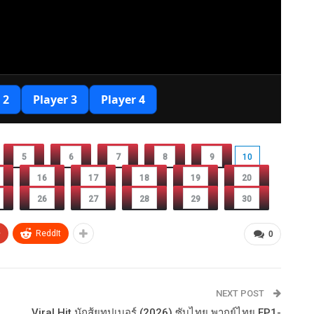
5
6
7
8
9
10
16
17
18
19
20
26
27
28
29
30
+
ReddIt
0
NEXT POST
Viral Hit นักสู้ยูทูปเบอร์ (2026) ซับไทย พากย์ไทย EP1-