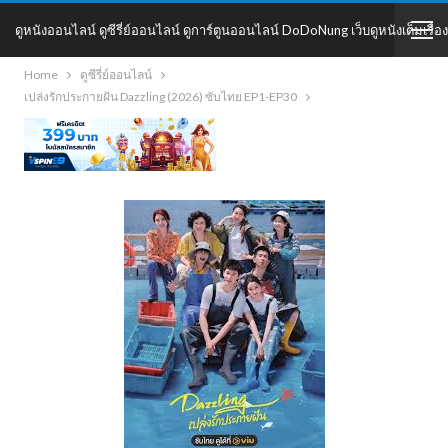
ดูหนังออนไลน์ ดูซีรี่ย์ออนไลน์ ดูการ์ตูนออนไลน์ DoDoNung เว็บดูหนังเต็มเรื่อง
Home
ดูซีรี่ย์ออนไลน์
DoDoNung
เปล่งรักประกายฝัน Dazzling (2026) ซับไทย EP1-EP30