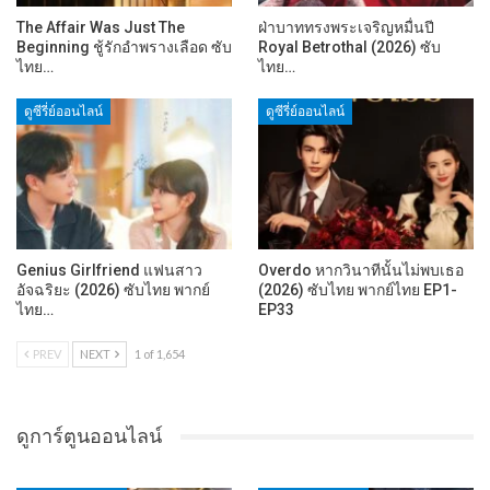
The Affair Was Just The
ฝ่าบาททรงพระเจริญหมื่นปี
Beginning ชู้รักอำพรางเลือด ซับ
Royal Betrothal (2026) ซับ
ไทย…
ไทย…
ดูซีรี่ย์ออนไลน์
ดูซีรี่ย์ออนไลน์
Genius Girlfriend แฟนสาว
Overdo หากวินาทีนั้นไม่พบเธอ
อัจฉริยะ (2026) ซับไทย พากย์
(2026) ซับไทย พากย์ไทย EP1-
ไทย…
EP33
PREV
NEXT
1 of 1,654
ดูการ์ตูนออนไลน์