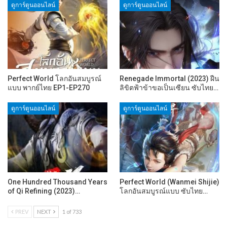
ดูการ์ตูนออนไลน์
ดูการ์ตูนออนไลน์
Perfect World โลกอันสมบูรณ์
Renegade Immortal (2023) ฝืน
แบบ พากย์ไทย EP1-EP270
ลิขิตฟ้าข้าขอเป็นเซียน ซับไทย…
ดูการ์ตูนออนไลน์
ดูการ์ตูนออนไลน์
One Hundred Thousand Years
Perfect World (Wanmei Shijie)
of Qi Refining (2023)…
โลกอันสมบูรณ์แบบ ซับไทย…
PREV
NEXT
1 of 733