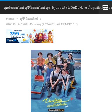
ดูหนังออนไลน์ ดูซีรี่ย์ออนไลน์ ดูการ์ตูนออนไลน์ DoDoNung เว็บดูหนังเต็มเรื่อง
Home
ดูซีรี่ย์ออนไลน์
DoDoNung
เปล่งรักประกายฝัน Dazzling (2026) ซับไทย EP1-EP30