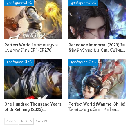
ดูการ์ตูนออนไลน์
ดูการ์ตูนออนไลน์
Perfect World โลกอันสมบูรณ์
Renegade Immortal (2023) ฝืน
แบบ พากย์ไทย EP1-EP270
ลิขิตฟ้าข้าขอเป็นเซียน ซับไทย…
ดูการ์ตูนออนไลน์
ดูการ์ตูนออนไลน์
One Hundred Thousand Years
Perfect World (Wanmei Shijie)
of Qi Refining (2023)…
โลกอันสมบูรณ์แบบ ซับไทย…
PREV
NEXT
1 of 733