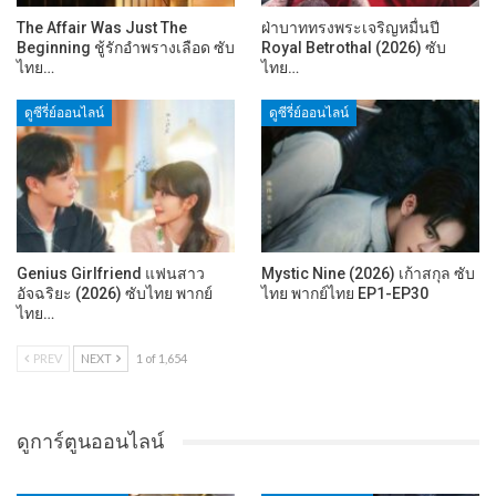
The Affair Was Just The
ฝ่าบาททรงพระเจริญหมื่นปี
Beginning ชู้รักอำพรางเลือด ซับ
Royal Betrothal (2026) ซับ
ไทย…
ไทย…
ดูซีรี่ย์ออนไลน์
ดูซีรี่ย์ออนไลน์
Genius Girlfriend แฟนสาว
Mystic Nine (2026) เก้าสกุล ซับ
อัจฉริยะ (2026) ซับไทย พากย์
ไทย พากย์ไทย EP1-EP30
ไทย…
PREV
NEXT
1 of 1,654
ดูการ์ตูนออนไลน์