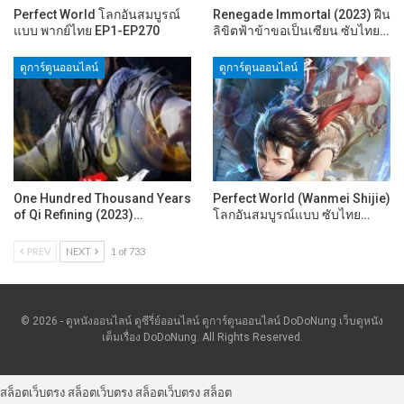
Perfect World โลกอันสมบูรณ์
Renegade Immortal (2023) ฝืน
แบบ พากย์ไทย EP1-EP270
ลิขิตฟ้าข้าขอเป็นเซียน ซับไทย…
ดูการ์ตูนออนไลน์
ดูการ์ตูนออนไลน์
One Hundred Thousand Years
Perfect World (Wanmei Shijie)
of Qi Refining (2023)…
โลกอันสมบูรณ์แบบ ซับไทย…
PREV
NEXT
1 of 733
© 2026 - ดูหนังออนไลน์ ดูซีรี่ย์ออนไลน์ ดูการ์ตูนออนไลน์ DoDoNung เว็บดูหนัง
เต็มเรื่อง DoDoNung. All Rights Reserved.
สล็อตเว็บตรง
สล็อตเว็บตรง
สล็อตเว็บตรง
สล็อต