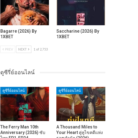
Bagarre (2026) By
Saccharine (2026) By
1XBET
1XBET
PREV
NEXT
1 of 2,753
ดูซีรี่ย์ออนไลน์
ดูซีรี่ย์ออนไลน์
ดูซีรี่ย์ออนไลน์
The Ferry Man 10th
A Thousand Miles to
Anniversary (2026) ซับ
Your Heart คู่หูไขคดีแห่ง
ไทย EP1-EP24
ราชสำนัก (2026)…