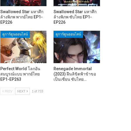
Swallowed Star มหาศึก
Swallowed Star มหาศึก
ล้างพิภพ พากย์ไทย EP1-
ล้างพิภพ ซับไทย EP1-
EP226
EP226
ดูการ์ตูนออนไลน์
ดูการ์ตูนออนไลน์
Perfect World โลกอัน
Renegade Immortal
สมบูรณ์แบบ พากย์ไทย
(2023) ฝืนลิขิตฟ้าข้าขอ
EP1-EP263
เป็นเซียน ซับไทย…
PREV
NEXT
1 of 733