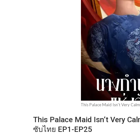
This Palace Maid Isn't Very Cal
This Palace Maid Isn’t Very Ca
ซับไทย EP1-EP25