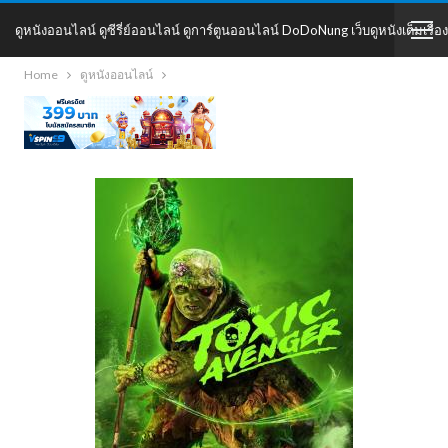
ดูหนังออนไลน์ ดูซีรี่ย์ออนไลน์ ดูการ์ตูนออนไลน์ DoDoNung เว็บดูหนังเต็มเรื่อง
Home
ดูหนังออนไลน์
DoDoNung