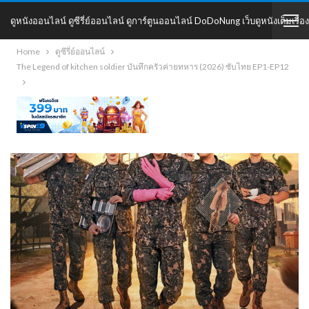
ดูหนังออนไลน์ ดูซีรี่ย์ออนไลน์ ดูการ์ตูนออนไลน์ DoDoNung เว็บดูหนังเต็มเรื่อง
Home
ดูซีรี่ย์ออนไลน์
DoDoNung
The Legend of kitchen soldier บันทึกครัวค่ายทหาร (2026) ซับไทย EP1-EP12