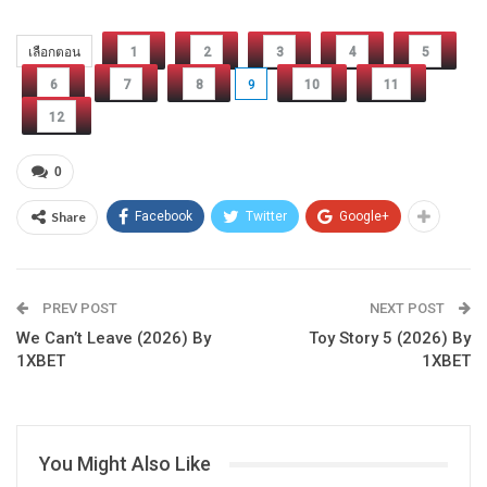
เลือกตอน
1
2
3
4
5
6
7
8
9
10
11
12
0
Share
Facebook
Twitter
Google+
PREV POST
NEXT POST
We Can’t Leave (2026) By
Toy Story 5 (2026) By
1XBET
1XBET
You Might Also Like