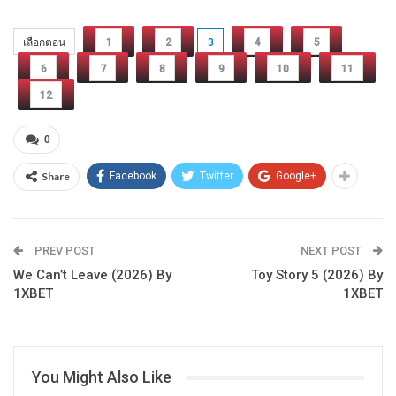
เลือกตอน
1
2
3
4
5
6
7
8
9
10
11
12
0
Share
Facebook
Twitter
Google+
PREV POST
NEXT POST
We Can’t Leave (2026) By
Toy Story 5 (2026) By
1XBET
1XBET
You Might Also Like