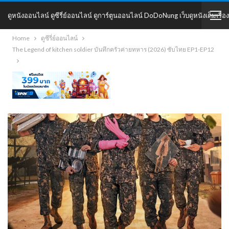
ดูหนังออนไลน์ ดูซีรี่ย์ออนไลน์ ดูการ์ตูนออนไลน์ DoDoNung เว็บดูหนังเต็มเรื่อง
Home
ดูซีรี่ย์ออนไลน์
DoDoNung
The Legend of kitchen soldier บันทึกครัวค่ายทหาร (2026) ซับไทย EP1-EP12