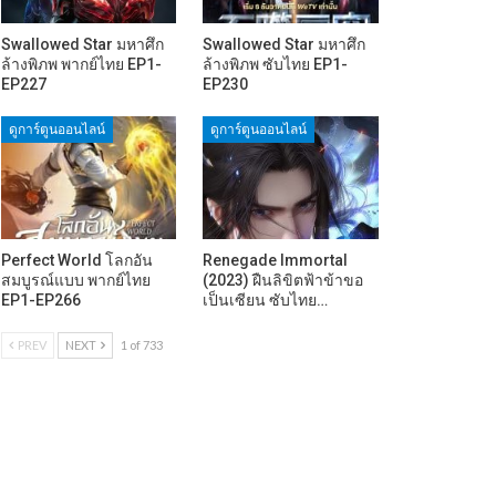
Swallowed Star มหาศึก
Swallowed Star มหาศึก
ล้างพิภพ พากย์ไทย EP1-
ล้างพิภพ ซับไทย EP1-
EP227
EP230
ดูการ์ตูนออนไลน์
ดูการ์ตูนออนไลน์
Perfect World โลกอัน
Renegade Immortal
สมบูรณ์แบบ พากย์ไทย
(2023) ฝืนลิขิตฟ้าข้าขอ
EP1-EP266
เป็นเซียน ซับไทย…
PREV
NEXT
1 of 733