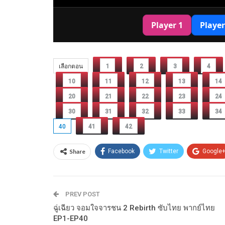
เลือกตอน
1
2
3
4
10
11
12
13
14
20
21
22
23
24
30
31
32
33
34
40
41
42
Share
Facebook
Twitter
Google
PREV POST
ฉู่เฉียว จอมใจจารชน 2 Rebirth ซับไทย พากย์ไทย
EP1-EP40