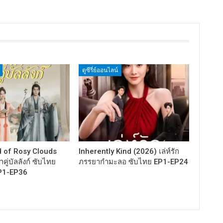
ดูซีรี่ย์ออนไลน์
 of Rosy Clouds
Inherently Kind (2026) เล่ห์รัก
คู่บัลลังก์ ซับไทย
ภรรยากำมะลอ ซับไทย EP1-EP24
P1-EP36