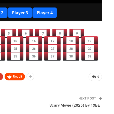
5
6
7
8
9
15
16
17
18
19
25
26
27
28
29
35
36
37
38
39
+
ReddIt
0
NEXT POST
Scary Movie (2026) By 1XBET