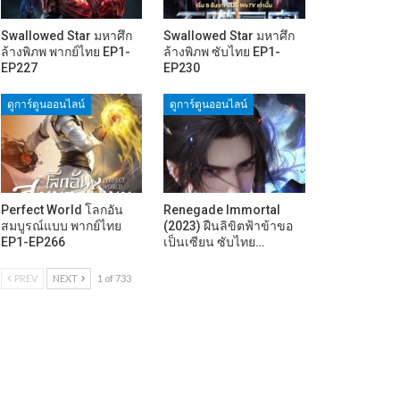
Swallowed Star มหาศึก
Swallowed Star มหาศึก
ล้างพิภพ พากย์ไทย EP1-
ล้างพิภพ ซับไทย EP1-
EP227
EP230
ดูการ์ตูนออนไลน์
ดูการ์ตูนออนไลน์
Perfect World โลกอัน
Renegade Immortal
สมบูรณ์แบบ พากย์ไทย
(2023) ฝืนลิขิตฟ้าข้าขอ
EP1-EP266
เป็นเซียน ซับไทย…
PREV
NEXT
1 of 733