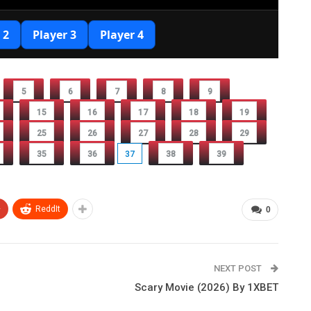
5
6
7
8
9
15
16
17
18
19
25
26
27
28
29
35
36
37
38
39
+
ReddIt
0
NEXT POST
Scary Movie (2026) By 1XBET