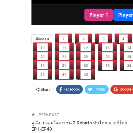
เลือกตอน
1
2
3
4
10
11
12
13
14
20
21
22
23
24
30
31
32
33
34
40
41
42
Share
Facebook
Twitter
Google
PREV POST
ฉู่เฉียว จอมใจจารชน 2 Rebirth ซับไทย พากย์ไทย
EP1-EP40