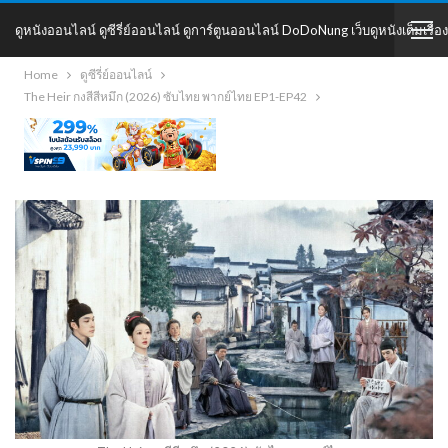
ดูหนังออนไลน์ ดูซีรี่ย์ออนไลน์ ดูการ์ตูนออนไลน์ DoDoNung เว็บดูหนังเต็มเรื่อง
Home
ดูซีรี่ย์ออนไลน์
DoDoNung
The Heir กงสีสีหมึก (2026) ซับไทย พากย์ไทย EP1-EP42