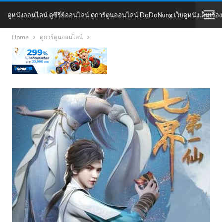
ดูหนังออนไลน์ ดูซีรี่ย์ออนไลน์ ดูการ์ตูนออนไลน์ DoDoNung เว็บดูหนังเต็มเรื่อง
Home
ดูการ์ตูนออนไลน์
DoDoNung