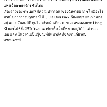
แห่งเจ็ดอาณาจักร ซับไทย
เรื่องราวของพระเอกที่มีความปรารถนาของฉันง่ายมาก ๆ ไม่มีอะไร
มากไปกว่าการปลูกดอกไม้ Qi Jie Diyi Xian เลี้ยงหญ้า และทำฟอง
สบู่ และกลั่นสมบัติ กุมโลกด้วยมือเดียว เก่งและทรงพลังมาก Liang
Xi มองไปที่สิ่งมีชีวิตในอาณาจักรทั้งเจ็ดที่คลานอยู่ใต้ฝ่าเท้าของ
เธอ และเน้นว่าฉันเป็นผู้ชายที่มีแนวคิดที่ชัดเจนเกี่ยวกับ
พรหมจรรย์