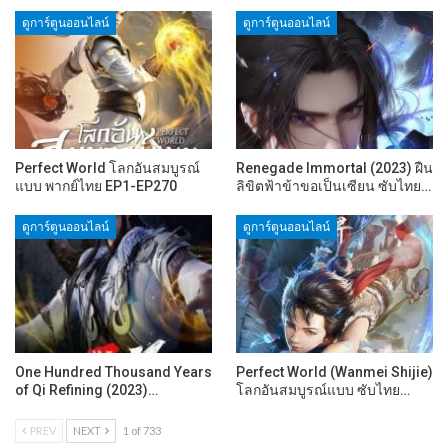
ดูการ์ตูนออนไลน์
ดูการ์ตูนออนไลน์
Perfect World โลกอันสมบูรณ์
Renegade Immortal (2023) ฝืน
แบบ พากย์ไทย EP1-EP270
ลิขิตฟ้าข้าขอเป็นเซียน ซับไทย…
ดูการ์ตูนออนไลน์
ดูการ์ตูนออนไลน์
One Hundred Thousand Years
Perfect World (Wanmei Shijie)
of Qi Refining (2023)…
โลกอันสมบูรณ์แบบ ซับไทย…
PREV
NEXT
1 of 733