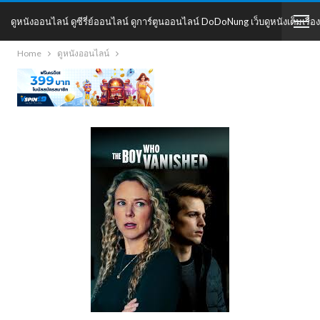
ดูหนังออนไลน์ ดูซีรี่ย์ออนไลน์ ดูการ์ตูนออนไลน์ DoDoNung เว็บดูหนังเต็มเรื่อง
Home
ดูหนังออนไลน์
DoDoNung