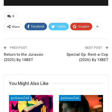
0
Share
Facebook
Twitter
Google+
PREV POST
NEXT POST
Return to the Jurassic
Special Op: Rent-a-Cop
(2025) By 1XBET
(2026) By 1XBET
You Might Also Like
ดูหนังออนไลน์
ดูหนังออนไลน์