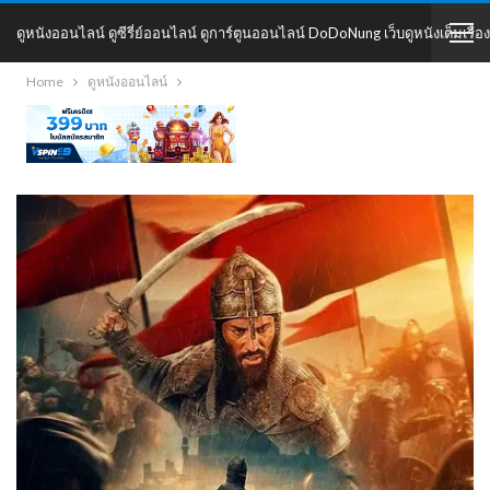
ดูหนังออนไลน์ ดูซีรี่ย์ออนไลน์ ดูการ์ตูนออนไลน์ DoDoNung เว็บดูหนังเต็มเรื่อง
Home
ดูหนังออนไลน์
DoDoNung