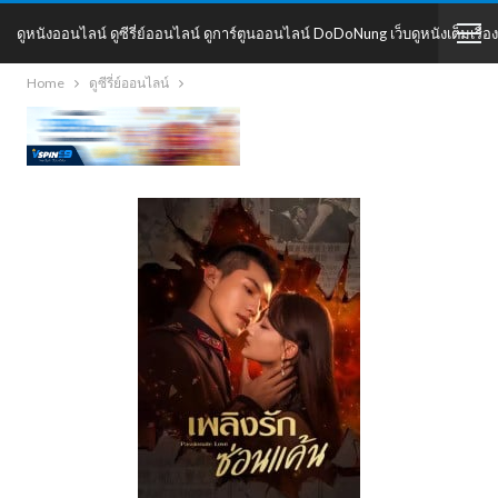
ดูหนังออนไลน์ ดูซีรี่ย์ออนไลน์ ดูการ์ตูนออนไลน์ DoDoNung เว็บดูหนังเต็มเรื่อง
Home
ดูซีรี่ย์ออนไลน์
DoDoNung