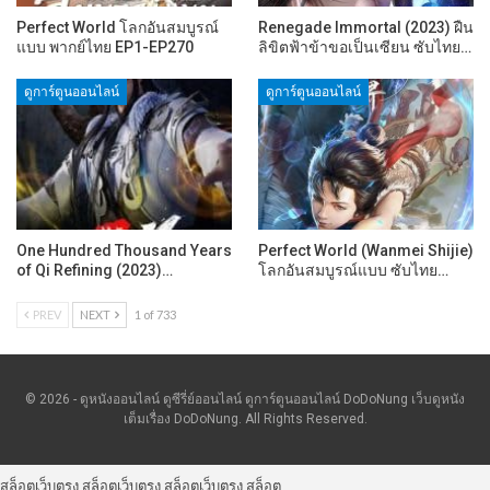
Perfect World โลกอันสมบูรณ์
Renegade Immortal (2023) ฝืน
แบบ พากย์ไทย EP1-EP270
ลิขิตฟ้าข้าขอเป็นเซียน ซับไทย…
ดูการ์ตูนออนไลน์
ดูการ์ตูนออนไลน์
One Hundred Thousand Years
Perfect World (Wanmei Shijie)
of Qi Refining (2023)…
โลกอันสมบูรณ์แบบ ซับไทย…
PREV
NEXT
1 of 733
© 2026 - ดูหนังออนไลน์ ดูซีรี่ย์ออนไลน์ ดูการ์ตูนออนไลน์ DoDoNung เว็บดูหนัง
เต็มเรื่อง DoDoNung. All Rights Reserved.
สล็อตเว็บตรง
สล็อตเว็บตรง
สล็อตเว็บตรง
สล็อต