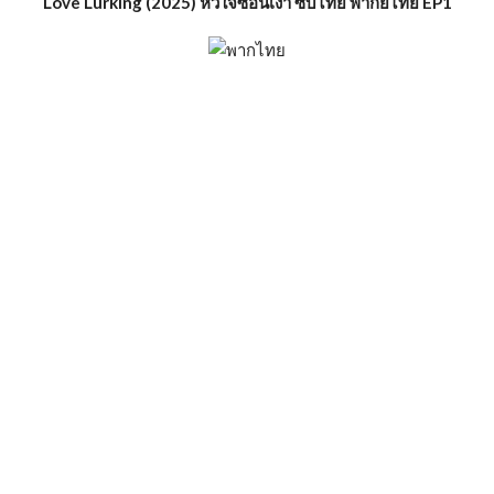
Love Lurking (2025) หัวใจซ่อนเงา ซับไทย พากย์ไทย EP1