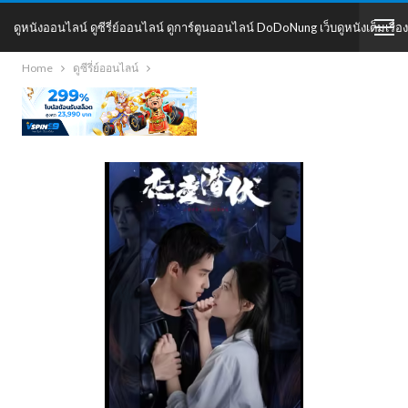
ดูหนังออนไลน์ ดูซีรี่ย์ออนไลน์ ดูการ์ตูนออนไลน์ DoDoNung เว็บดูหนังเต็มเรื่อง
Home
ดูซีรี่ย์ออนไลน์
DoDoNung