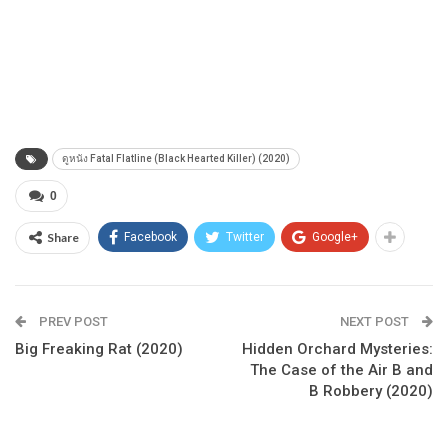
ดูหนัง Fatal Flatline (Black Hearted Killer) (2020)
0
Share
Facebook
Twitter
Google+
PREV POST
NEXT POST
Big Freaking Rat (2020)
Hidden Orchard Mysteries:
The Case of the Air B and
B Robbery (2020)