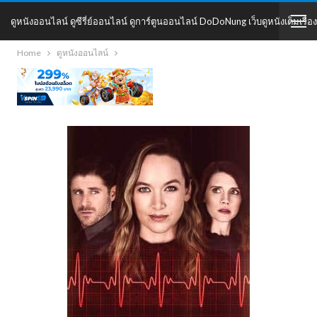
ดูหนังออนไลน์ ดูซีรี่ย์ออนไลน์ ดูการ์ตูนออนไลน์ DoDoNung เว็บดูหนังเต็มเรื่อง
Home
ดูหนังออนไลน์
DoDoNung