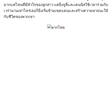
มากแค่ไหนที่มีหัวใจของลูกสาว แต่ยิ่งจูลี่และเดนนิสใช้เวลาร่วมกับ
เวร่านานเท่าไหร่เธอก็ยิ่งเริ่มข้ามเขตแดนและสร้างความหายนะให้
กับชีวิตของพวกเขา