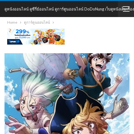
ดูหนังออนไลน์ ดูซีรี่ย์ออนไลน์ ดูการ์ตูนออนไลน์ DoDoNung เว็บดูหนังเต็มเรื่อง
Home
ดูการ์ตูนออนไลน์
DoDoNung