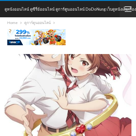
ดูหนังออนไลน์ ดูซีรี่ย์ออนไลน์ ดูการ์ตูนออนไลน์ DoDoNung เว็บดูหนังเต็มเรื่อง
Home
ดูการ์ตูนออนไลน์
DoDoNung