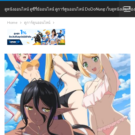
ดูหนังออนไลน์ ดูซีรี่ย์ออนไลน์ ดูการ์ตูนออนไลน์ DoDoNung เว็บดูหนังเต็มเรื่อง
Home
ดูการ์ตูนออนไลน์
DoDoNung