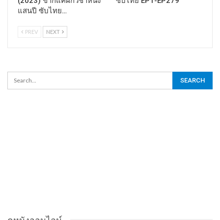
(2023) ข้าก็แค่ฝึกวิชาหนึ่ง
ซับไทย EP1-EP279
แสนปี ซับไทย…
PREV
NEXT