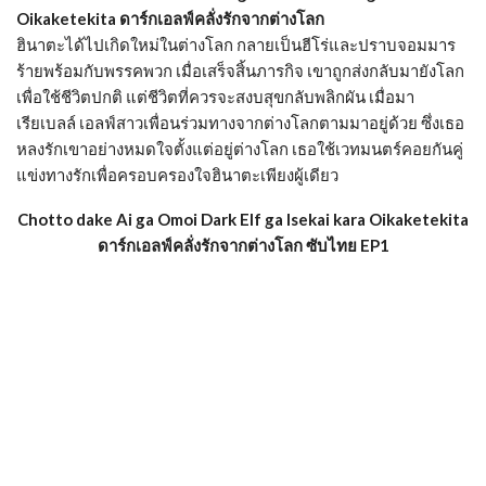
Oikaketekita ดาร์กเอลฟ์คลั่งรักจากต่างโลก
ฮินาตะได้ไปเกิดใหม่ในต่างโลก กลายเป็นฮีโร่และปราบจอมมาร
ร้ายพร้อมกับพรรคพวก เมื่อเสร็จสิ้นภารกิจ เขาถูกส่งกลับมายังโลก
เพื่อใช้ชีวิตปกติ แต่ชีวิตที่ควรจะสงบสุขกลับพลิกผัน เมื่อมา
เรียเบลล์ เอลฟ์สาวเพื่อนร่วมทางจากต่างโลกตามมาอยู่ด้วย ซึ่งเธอ
หลงรักเขาอย่างหมดใจตั้งแต่อยู่ต่างโลก เธอใช้เวทมนตร์คอยกันคู่
แข่งทางรักเพื่อครอบครองใจฮินาตะเพียงผู้เดียว
Chotto dake Ai ga Omoi Dark Elf ga Isekai kara Oikaketekita
ดาร์กเอลฟ์คลั่งรักจากต่างโลก ซับไทย EP1