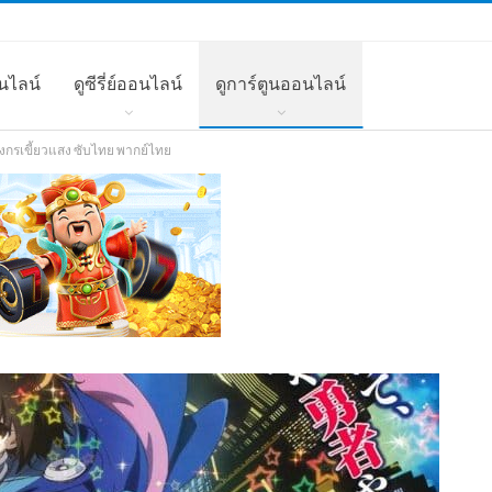
นไลน์
ดูซีรี่ย์ออนไลน์
ดูการ์ตูนออนไลน์
งกรเขี้ยวแสง ซับไทย พากย์ไทย