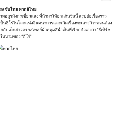
สง ซับไทย พากย์ไทย
อสูรมังกรเขี้ยวแสง ที่นำมาให้อ่านกันวันนี้ สรุปย่อเรื่องราว
ทำตัวเป็นฮีโร่ในโลกแห่งจินตนาการและเกิดเรื่องทะเลาะวิวาทจนต้อง
ับเด็กสาวครอสเพลย์ผ้าคลุมสีน้ำเงินที่เรียกตัวเองว่า “รีเซิร์ช
ายในนามของ “ฮีโร่”