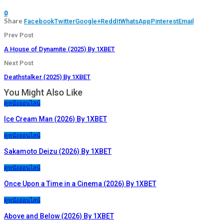
0
Share
Facebook
Twitter
Google+
ReddIt
WhatsApp
Pinterest
Email
Prev Post
A House of Dynamite (2025) By 1XBET
Next Post
Deathstalker (2025) By 1XBET
You Might Also Like
ดูหนังออนไลน์
Ice Cream Man (2026) By 1XBET
ดูหนังออนไลน์
Sakamoto Deizu (2026) By 1XBET
ดูหนังออนไลน์
Once Upon a Time in a Cinema (2026) By 1XBET
ดูหนังออนไลน์
Above and Below (2026) By 1XBET