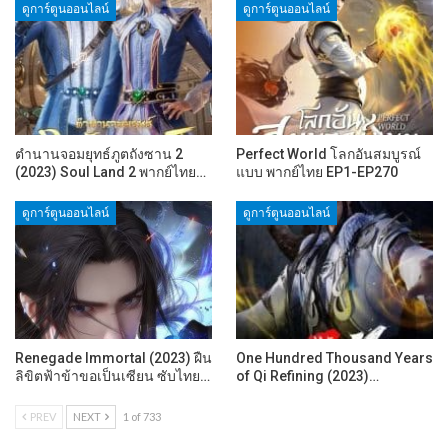
ดูการ์ตูนออนไลน์
ดูการ์ตูนออนไลน์
ตำนานจอมยุทธ์ภูตถังซาน 2
Perfect World โลกอันสมบูรณ์
(2023) Soul Land 2 พากย์ไทย…
แบบ พากย์ไทย EP1-EP270
ดูการ์ตูนออนไลน์
ดูการ์ตูนออนไลน์
Renegade Immortal (2023) ฝืน
One Hundred Thousand Years
ลิขิตฟ้าข้าขอเป็นเซียน ซับไทย…
of Qi Refining (2023)…
PREV
NEXT
1 of 733