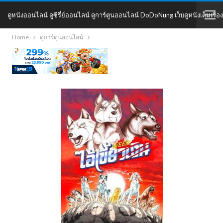
ดูหนังออนไลน์ ดูซีรี่ย์ออนไลน์ ดูการ์ตูนออนไลน์ DoDoNung เว็บดูหนังเต็มเรื่อง
Home
ดูการ์ตูนออนไลน์
DoDoNung