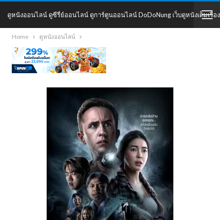
ดูหนังออนไลน์ ดูซีรี่ย์ออนไลน์ ดูการ์ตูนออนไลน์ DoDoNung เว็บดูหนังเต็มเรื่อง
Home
ดูหนังออนไลน์
DoDoNung