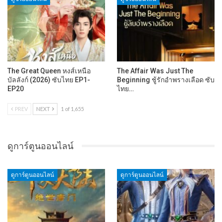
The Great Queen หงส์เหนือ
The Affair Was Just The
บัลลังก์ (2026) ซับไทย EP1-
Beginning ชู้รักอำพรางเลือด ซับ
EP20
ไทย…
PREV
NEXT
1 of 1,655
ดูการ์ตูนออนไลน์
ดูการ์ตูนออนไลน์
ดูการ์ตูนออนไลน์