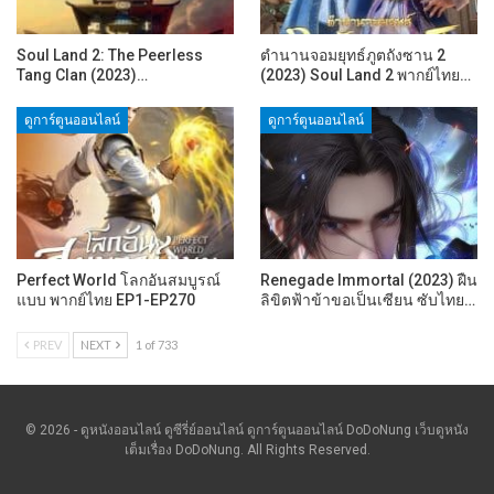
Soul Land 2: The Peerless
ตำนานจอมยุทธ์ภูตถังซาน 2
Tang Clan (2023)…
(2023) Soul Land 2 พากย์ไทย…
ดูการ์ตูนออนไลน์
ดูการ์ตูนออนไลน์
Perfect World โลกอันสมบูรณ์
Renegade Immortal (2023) ฝืน
แบบ พากย์ไทย EP1-EP270
ลิขิตฟ้าข้าขอเป็นเซียน ซับไทย…
PREV
NEXT
1 of 733
© 2026 - ดูหนังออนไลน์ ดูซีรี่ย์ออนไลน์ ดูการ์ตูนออนไลน์ DoDoNung เว็บดูหนัง
เต็มเรื่อง DoDoNung. All Rights Reserved.