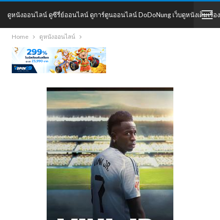
ดูหนังออนไลน์ ดูซีรี่ย์ออนไลน์ ดูการ์ตูนออนไลน์ DoDoNung เว็บดูหนังเต็มเรื่อง
Home
ดูหนังออนไลน์
DoDoNung