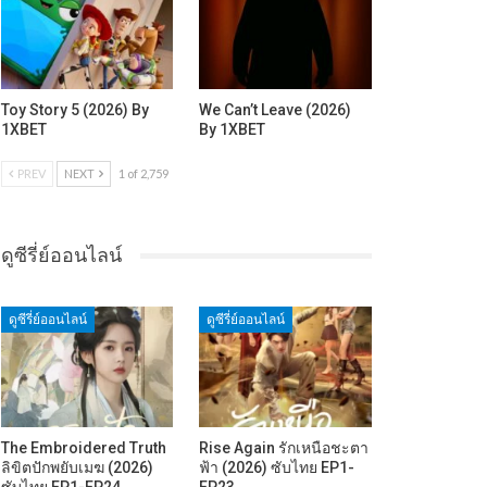
Toy Story 5 (2026) By
We Can’t Leave (2026)
1XBET
By 1XBET
PREV
NEXT
1 of 2,759
ดูซีรี่ย์ออนไลน์
ดูซีรี่ย์ออนไลน์
ดูซีรี่ย์ออนไลน์
The Embroidered Truth
Rise Again รักเหนือชะตา
ลิขิตปักพยับเมฆ (2026)
ฟ้า (2026) ซับไทย EP1-
ซับไทย EP1-EP24
EP23