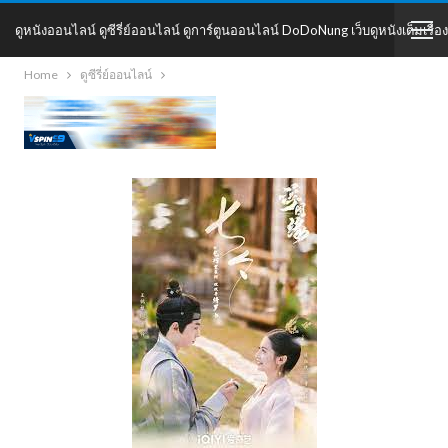
ดูหนังออนไลน์ ดูซีรี่ย์ออนไลน์ ดูการ์ตูนออนไลน์ DoDoNung เว็บดูหนังเต็มเรื่อง
Home
ดูซีรี่ย์ออนไลน์
DoDoNung