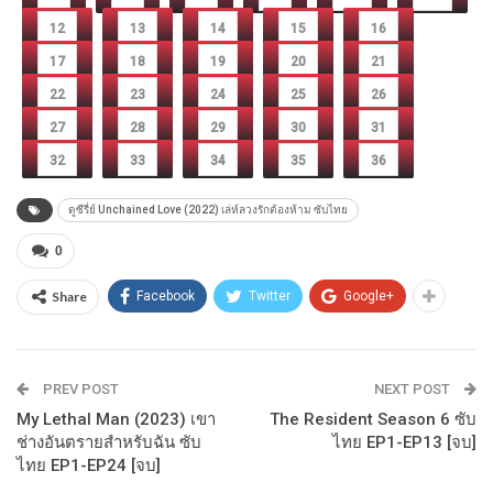
12
13
14
15
16
17
18
19
20
21
22
23
24
25
26
27
28
29
30
31
32
33
34
35
36
ดูซีรี่ย์ Unchained Love (2022) เล่ห์ลวงรักต้องห้าม ซับไทย
0
Share
Facebook
Twitter
Google+
PREV POST
NEXT POST
My Lethal Man (2023) เขา
The Resident Season 6 ซับ
ช่างอันตรายสำหรับฉัน ซับ
ไทย EP1-EP13 [จบ]
ไทย EP1-EP24 [จบ]