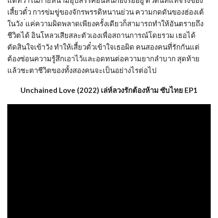
เสี้ยวตั๋ว การข่มขู่ของจักรพรรดิหนานย่วน ความกดดันของฮ่องเต้
ในวัง ่แค่ความผิดพลาดเพียงครั้งเดียวก็สามารถทำให้อันตรายถึง
ชีวิตได้ อินโหลวเสียสละตัวเองเพื่อสถานการณ์โดยรวม เธอได้
ตัดสินใจเข้าวัง ทำให้เสี้ยวตั๋วเข้าใจเธอผิด คนสองคนที่รักกันแต่
ต้องซ่อนความรู้สึกเอาไว้และอดทนต่อความยากลำบาก สุดท้าย
แล้วชะตาชีวิตของทั้งสองคนจะเป็นอย่างไรต่อไป
Unchained Love (2022) เล่ห์ลวงรักต้องห้าม ซับไทย EP1