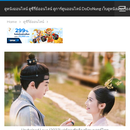
ดูหนังออนไลน์ ดูซีรี่ย์ออนไลน์ ดูการ์ตูนออนไลน์ DoDoNung เว็บดูหนังเต็มเรื่อง
Home
ดูซีรี่ย์ออนไลน์
DoDoNung
Unchained Love (2022) เล่ห์ลวงรักต้องห้าม พากย์ไทย