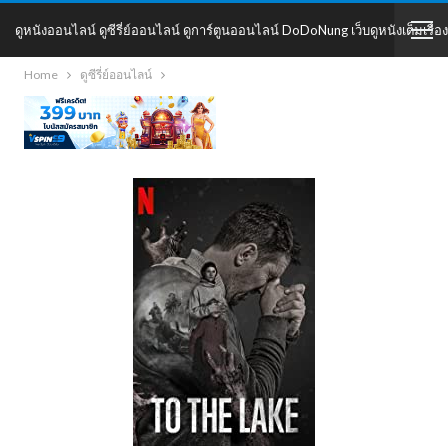
ดูหนังออนไลน์ ดูซีรี่ย์ออนไลน์ ดูการ์ตูนออนไลน์ DoDoNung เว็บดูหนังเต็มเรื่อง
Home
ดูซีรี่ย์ออนไลน์
DoDoNung