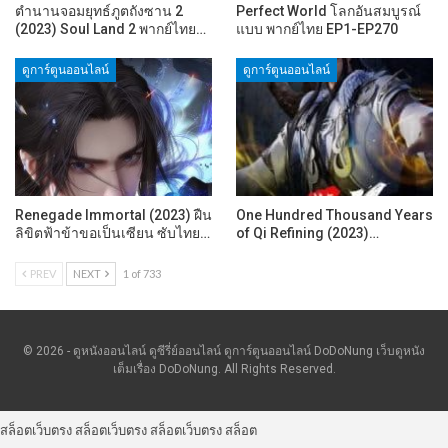
ตำนานจอมยุทธ์ภูตถังซาน 2
Perfect World โลกอันสมบูรณ์
(2023) Soul Land 2 พากย์ไทย…
แบบ พากย์ไทย EP1-EP270
ดูการ์ตูนออนไลน์
ดูการ์ตูนออนไลน์
Renegade Immortal (2023) ฝืน
One Hundred Thousand Years
ลิขิตฟ้าข้าขอเป็นเซียน ซับไทย…
of Qi Refining (2023)…
PREV
NEXT
1 of 733
© 2026 - ดูหนังออนไลน์ ดูซีรี่ย์ออนไลน์ ดูการ์ตูนออนไลน์ DoDoNung เว็บดูหนัง
เต็มเรื่อง DoDoNung. All Rights Reserved.
สล็อตเว็บตรง
สล็อตเว็บตรง
สล็อตเว็บตรง
สล็อต