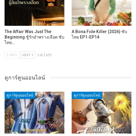
The Affair Was Just The
A Bona Fide Killer (2026) ซับ
Beginning ชู้รักอำพรางเลือด ซับ
ไทย EP1-EP14
ไทย…
PREV
NEXT
1 of 1,655
ดูการ์ตูนออนไลน์
ดูการ์ตูนออนไลน์
ดูการ์ตูนออนไลน์