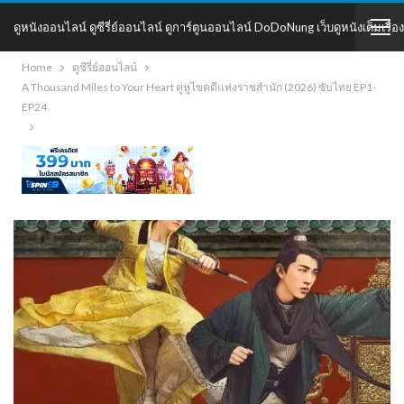
ดูหนังออนไลน์ ดูซีรี่ย์ออนไลน์ ดูการ์ตูนออนไลน์ DoDoNung เว็บดูหนังเต็มเรื่อง
Home
ดูซีรี่ย์ออนไลน์
DoDoNung
A Thousand Miles to Your Heart คู่หูไขคดีแห่งราชสำนัก (2026) ซับไทย EP1-
EP24