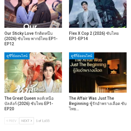
Our Sticky Love รักติดหนึบ
Flex X Cop 2 (2026) ซับไทย
(2026) ซับไทย พากย์ไทย EP1-
EP1-EP14
EP12
ดูซีรี่ย์ออนไลน์
ดูซีรี่ย์ออนไลน์
The Great Queen หงส์เหนือ
The Affair Was Just The
บัลลังก์ (2026) ซับไทย EP1-
Beginning ชู้รักอำพรางเลือด ซับ
EP20
ไทย…
PREV
NEXT
1 of 1,655