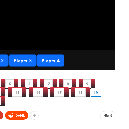
5
6
7
8
9
15
16
17
18
19
+
ReddIt
0