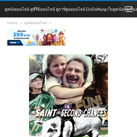
ดูหนังออนไลน์ ดูซีรี่ย์ออนไลน์ ดูการ์ตูนออนไลน์ DoDoNung เว็บดูหนังเต็มเรื่อง
Home
ดูหนังออนไลน์
DoDoNung