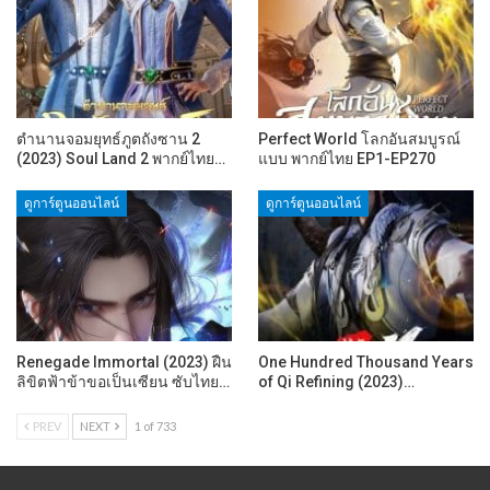
ตำนานจอมยุทธ์ภูตถังซาน 2
Perfect World โลกอันสมบูรณ์
(2023) Soul Land 2 พากย์ไทย…
แบบ พากย์ไทย EP1-EP270
ดูการ์ตูนออนไลน์
ดูการ์ตูนออนไลน์
Renegade Immortal (2023) ฝืน
One Hundred Thousand Years
ลิขิตฟ้าข้าขอเป็นเซียน ซับไทย…
of Qi Refining (2023)…
PREV
NEXT
1 of 733