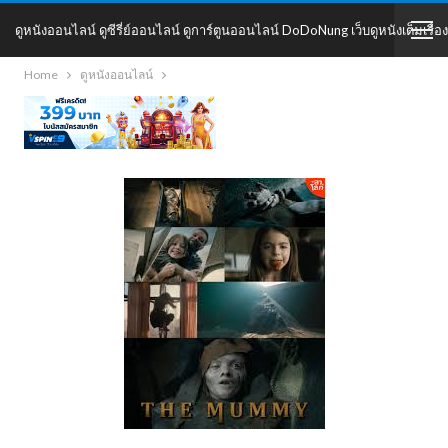
ดูหนังออนไลน์ ดูซีรี่ย์ออนไลน์ ดูการ์ตูนออนไลน์ DoDoNung เว็บดูหนังเต็มเรื่อง
Home
ดูหนังออนไลน์
DoDoNung