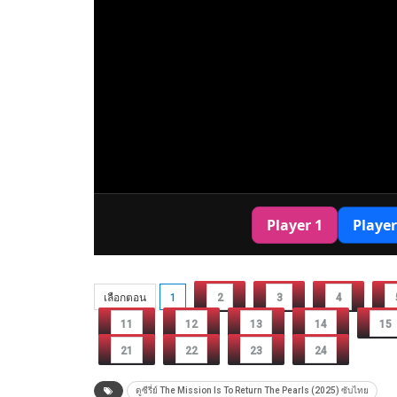
เลือกตอน
1
2
3
4
11
12
13
14
15
21
22
23
24
ดูซีรี่ย์ The Mission Is To Return The Pearls (2025) ซับไทย