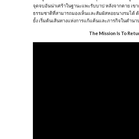
จุดจบอันน่าเศร้าในฐานะแพะรับบาป หลังจากตาย เขากลั
ธรรมชาติที่สามารถมองเห็นและสัมผัสหอยนางรมได้ ด้
ยั้ง เริ่มต้นเส้นทางแห่งการแก้แค้นและภารกิจในต
The Mission Is To Retu