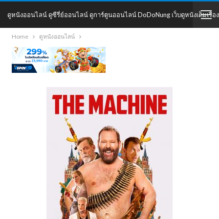
ดูหนังออนไลน์ ดูซีรี่ย์ออนไลน์ ดูการ์ตูนออนไลน์ DoDoNung เว็บดูหนังเต็มเรื่อง
Home
ดูหนังออนไลน์
DoDoNung