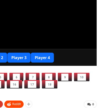
5
6
7
8
9
10
16
17
18
+
ReddIt
0