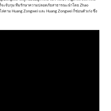
ี่จะจับกุม ทีมรักษาความปลอดภัยสาธารณะนำโดย Zhao
ไล่ตาม Huang Zongwei และ Huang Zongwei ก็ซ่อนตัวเก่ง ซึ่ง