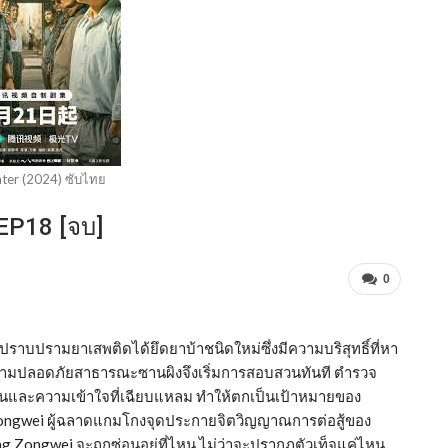
ter (2024) ซับไทย
EP18 [จบ]
0
ีมปราบปรามยาเสพติดได้ยึดยาบ้าชนิดใหม่ซึ่งมีความบริสุทธิ์ที่หา
าความปลอดภัยสาธารณะซานผิงจึงเริ่มการสอบสวนทันที ตำรวจ
ลิ่นและความเข้าใจที่เฉียบแหลม ทำให้ตกเป็นเป้าหมายของ
ng Zongwei ผู้ฉลาดแกมโกงจุดประกายจิตวิญญาณการต่อสู้ของ
g Zongwei จะถูกซ่อนอยู่ที่ไหน ไม่ว่าจะปรากฏตัวเท็จแค่ไหน