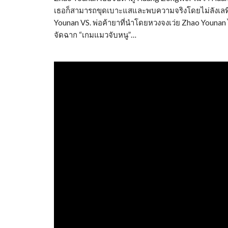
เธอก็สามารถขุดเบาะแสและพบความจริงโดยไม่ลังเลท
Younan VS. พ่อค้ายาที่นำโดยหวงจงเว่ย Zhao Younan 
จัดฉาก “เกมแมวจับหนู”…